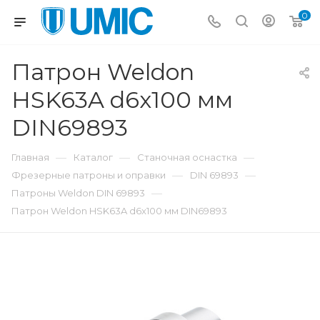
0
Патрон Weldon
HSK63A d6x100 мм
DIN69893
—
—
—
Главная
Каталог
Станочная оснастка
—
—
Фрезерные патроны и оправки
DIN 69893
—
Патроны Weldon DIN 69893
Патрон Weldon HSK63A d6x100 мм DIN69893