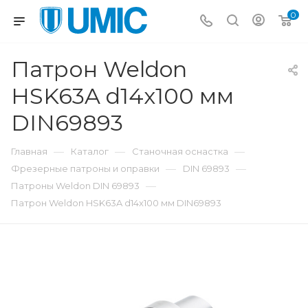
0
Патрон Weldon
HSK63A d14x100 мм
DIN69893
—
—
—
Главная
Каталог
Станочная оснастка
—
—
Фрезерные патроны и оправки
DIN 69893
—
Патроны Weldon DIN 69893
Патрон Weldon HSK63A d14x100 мм DIN69893