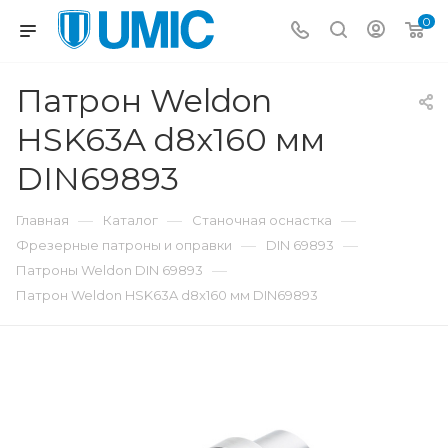
0
Патрон Weldon
HSK63A d8x160 мм
DIN69893
—
—
—
Главная
Каталог
Станочная оснастка
—
—
Фрезерные патроны и оправки
DIN 69893
—
Патроны Weldon DIN 69893
Патрон Weldon HSK63A d8x160 мм DIN69893