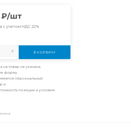
₽
/шт
а с учетом НДС 22%
В КОРЗИНУ
а на товар не указана,
те форму
свяжется персональный
р и
стоимость позиции и условия
.
газина