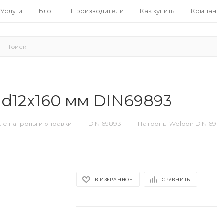
Услуги
Блог
Производители
Как купить
Компан
d12x160 мм DIN69893
—
—
е патроны и оправки
DIN 69893
Патроны Weldon DIN 69
В ИЗБРАННОЕ
СРАВНИТЬ