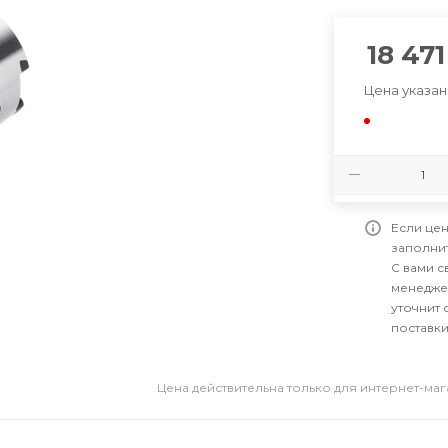
18 471
Цена указан
Если цен
заполни
С вами 
менедже
уточнит 
поставки
Цена действительна только для интернет-ма