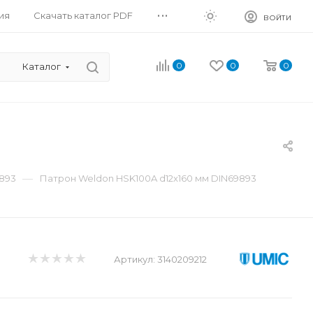
...
ия
Скачать каталог PDF
ВОЙТИ
0
0
0
Каталог
—
893
Патрон Weldon HSK100A d12x160 мм DIN69893
Артикул:
3140209212