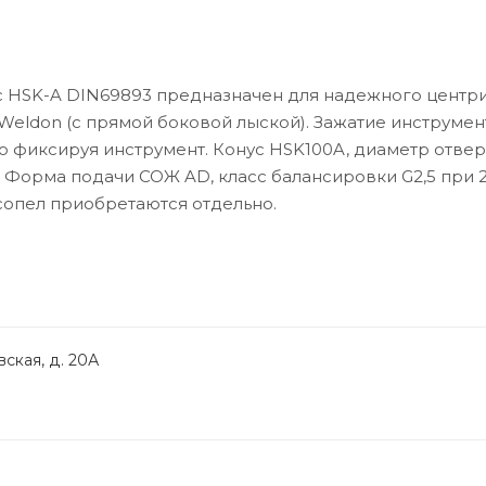
ус HSK-A DIN69893 предназначен для надежного центр
Weldon (с прямой боковой лыской). Зажатие инструмен
 фиксируя инструмент. Конус HSK100A, диаметр отвер
. Форма подачи СОЖ AD, класс балансировки G2,5 при 
 сопел приобретаются отдельно.
ская, д. 20А