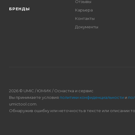
Отзывы
БРЕНДЫ
Карьера
Контакты
Документы
2026 © UMIC / ЮМИК / Оснастка и сервис
Вы принимаете условия
политики конфиденциальности
и
по
umictool.com.
Обнаружив ошибку или неточность в тексте или описании т