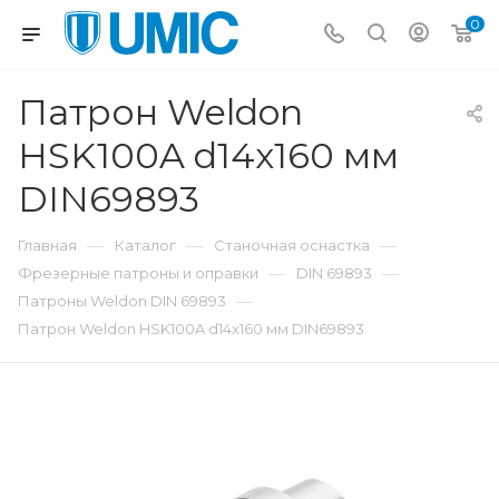
0
Патрон Weldon
HSK100A d14x160 мм
DIN69893
—
—
—
Главная
Каталог
Станочная оснастка
—
—
Фрезерные патроны и оправки
DIN 69893
—
Патроны Weldon DIN 69893
Патрон Weldon HSK100A d14x160 мм DIN69893