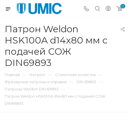
0
Патрон Weldon
HSK100A d14x80 мм с
подачей СОЖ
DIN69893
—
—
—
Главная
Каталог
Станочная оснастка
—
—
Фрезерные патроны и оправки
DIN 69893
—
Патроны Weldon DIN 69893
Патрон Weldon HSK100A d14x80 мм с подачей СОЖ
DIN69893