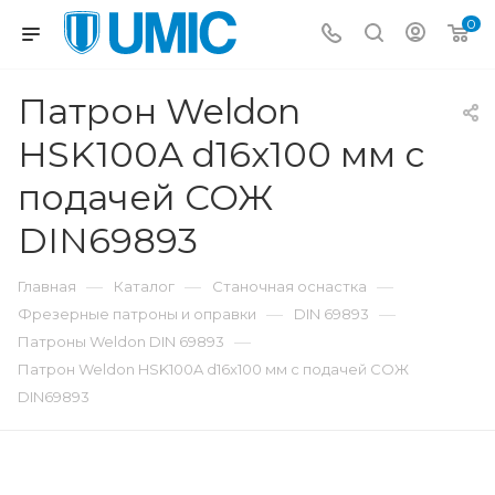
0
Патрон Weldon
HSK100A d16x100 мм с
подачей СОЖ
DIN69893
—
—
—
Главная
Каталог
Станочная оснастка
—
—
Фрезерные патроны и оправки
DIN 69893
—
Патроны Weldon DIN 69893
Патрон Weldon HSK100A d16x100 мм с подачей СОЖ
DIN69893