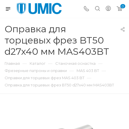
0
Оправка для
торцевых фрез BT50
d27x40 мм MAS403BT
—
—
—
Главная
Каталог
Станочная оснастка
—
—
Фрезерные патроны и оправки
MAS 403 BT
—
Оправки для торцевых фрез MAS 403 BT
Оправка для торцевых фрез BT50 d27x40 мм MAS403BT