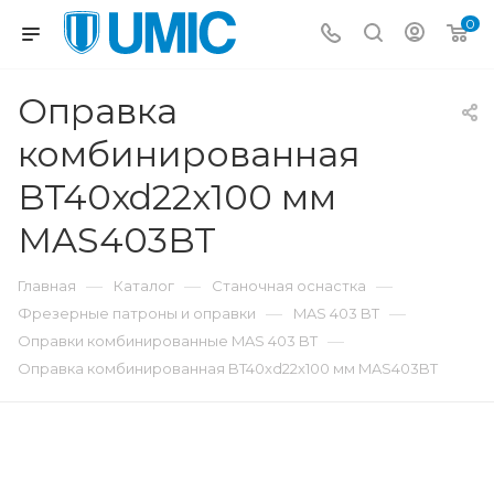
0
Оправка
комбинированная
BT40xd22x100 мм
MAS403BT
—
—
—
Главная
Каталог
Станочная оснастка
—
—
Фрезерные патроны и оправки
MAS 403 BT
—
Оправки комбинированные MAS 403 BT
Оправка комбинированная BT40xd22x100 мм MAS403BT