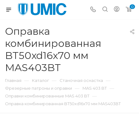
0
Оправка
комбинированная
BT50xd16x70 мм
MAS403BT
—
—
—
Главная
Каталог
Станочная оснастка
—
—
Фрезерные патроны и оправки
MAS 403 BT
—
Оправки комбинированные MAS 403 BT
Оправка комбинированная BT50xd16x70 мм MAS403BT