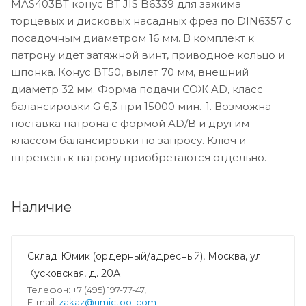
MAS403BT конус BT JIS B6339 для зажима
торцевых и дисковых насадных фрез по DIN6357 с
посадочным диаметром 16 мм. В комплект к
патрону идет затяжной винт, приводное кольцо и
шпонка. Конус BT50, вылет 70 мм, внешний
диаметр 32 мм. Форма подачи СОЖ AD, класс
балансировки G 6,3 при 15000 мин.-1. Возможна
поставка патрона с формой AD/B и другим
классом балансировки по запросу. Ключ и
штревель к патрону приобретаются отдельно.
Наличие
Склад Юмик (ордерный/адресный), Москва, ул.
Кусковская, д. 20А
Телефон: +7 (495) 197-77-47,
E-mail:
zakaz@umictool.com