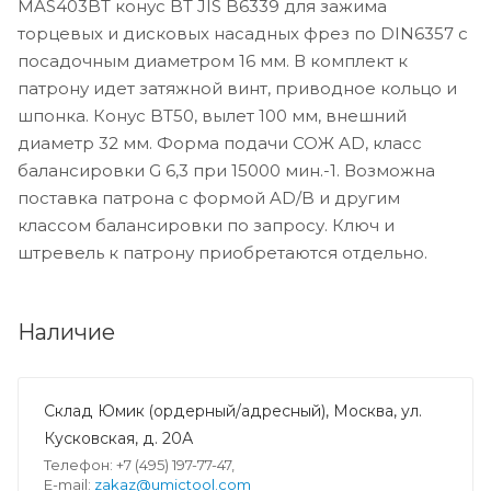
MAS403BT конус BT JIS B6339 для зажима
торцевых и дисковых насадных фрез по DIN6357 с
посадочным диаметром 16 мм. В комплект к
патрону идет затяжной винт, приводное кольцо и
шпонка. Конус BT50, вылет 100 мм, внешний
диаметр 32 мм. Форма подачи СОЖ AD, класс
балансировки G 6,3 при 15000 мин.-1. Возможна
поставка патрона с формой AD/B и другим
классом балансировки по запросу. Ключ и
штревель к патрону приобретаются отдельно.
Наличие
Склад Юмик (ордерный/адресный), Москва, ул.
Кусковская, д. 20А
Телефон: +7 (495) 197-77-47,
E-mail:
zakaz@umictool.com