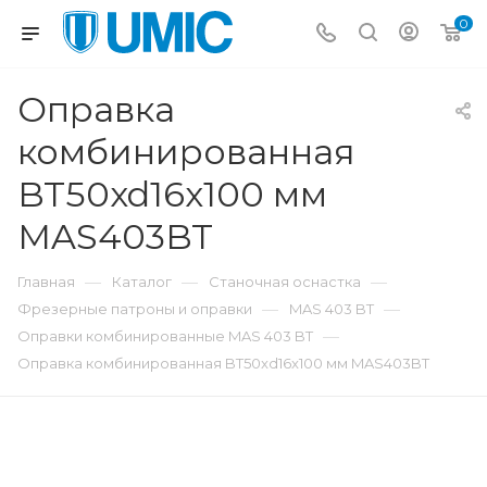
0
Оправка
комбинированная
BT50xd16x100 мм
MAS403BT
—
—
—
Главная
Каталог
Станочная оснастка
—
—
Фрезерные патроны и оправки
MAS 403 BT
—
Оправки комбинированные MAS 403 BT
Оправка комбинированная BT50xd16x100 мм MAS403BT