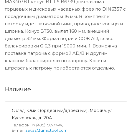
MAS403BT конус BT JIS B6339 для зажима
торцевых и дисковых насадных фрез по DIN6357 с
посадочным диаметром 16 мм. В комплект к
патрону идет затяжной винт, приводное кольцо и
шпонка. Конус BT50, вылет 160 мм, внешний
диаметр 32 мм. Форма подачи СОЖ AD, класс
балансировки G 6,3 при 15000 мин.-1. Возможна
поставка патрона с формой AD/B и другим
классом балансировки по запросу. Ключ и
штревель к патрону приобретаются отдельно.
Наличие
Склад Юмик (ордерный/адресный), Москва, ул.
Кусковская, д. 20А
Телефон: +7 (495) 197-77-47,
E-mail:
zakaz@umictool.com