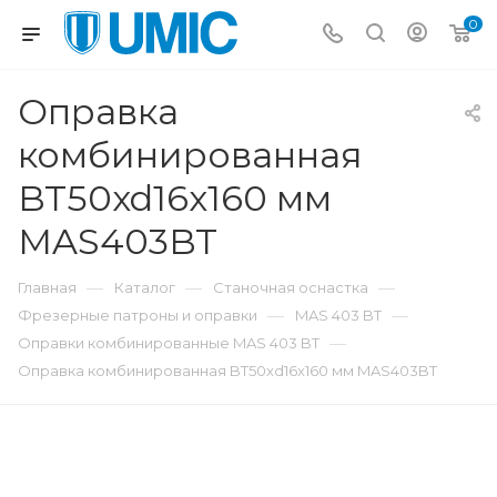
0
Оправка
комбинированная
BT50xd16x160 мм
MAS403BT
—
—
—
Главная
Каталог
Станочная оснастка
—
—
Фрезерные патроны и оправки
MAS 403 BT
—
Оправки комбинированные MAS 403 BT
Оправка комбинированная BT50xd16x160 мм MAS403BT