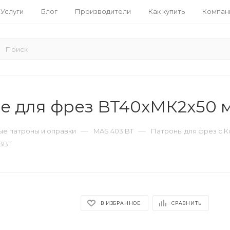
Услуги
Блог
Производители
Как купить
Компан
зе для фрез BT40xМК2х50
—
—
е патроны и оправки
MAS 403 BT
Патроны для фрез с 
3BT
В ИЗБРАННОЕ
СРАВНИТЬ