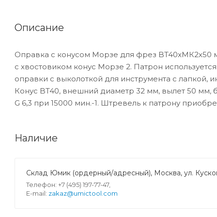
Описание
Оправка с конусом Морзе для фрез BT40xМК2х50 м
с хвостовиком конус Морзе 2. Патрон используется
оправки с выколоткой для инструмента с лапкой, 
Конус BT40, внешний диаметр 32 мм, вылет 50 мм,
G 6,3 при 15000 мин.-1. Штревель к патрону приобр
Наличие
Склад Юмик (ордерный/адресный), Москва, ул. Кусков
Телефон: +7 (495) 197-77-47,
E-mail:
zakaz@umictool.com