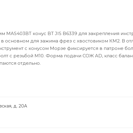
м MAS403BT конус BT JIS B6339 для закрепления инст
 в основном для зажима фрез с хвостовиком КМ2. В от
инструмент с конусом Морзе фиксируется в патроне бол
 болт с резьбой M10. Форма подачи СОЖ AD, класс бала
етаются отдельно.
ская, д. 20А