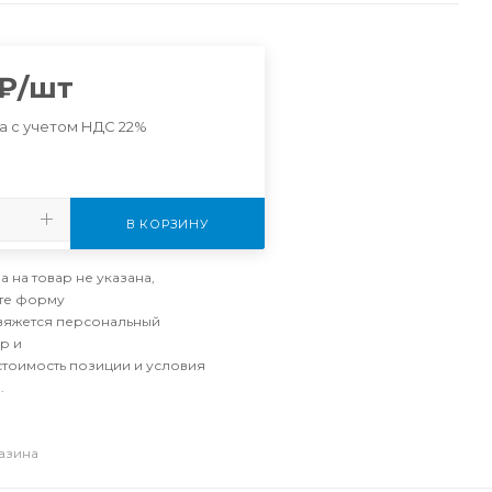
₽
/шт
а с учетом НДС 22%
В КОРЗИНУ
а на товар не указана,
те форму
свяжется персональный
р и
стоимость позиции и условия
.
газина