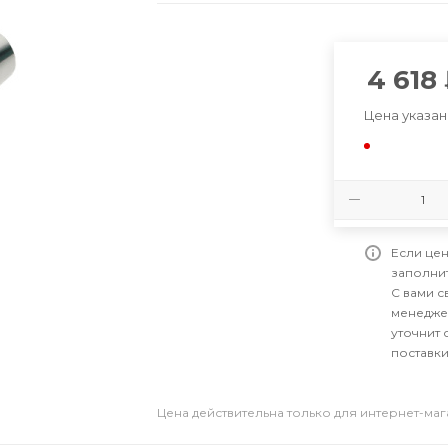
4 618
Цена указан
Если цен
заполни
С вами 
менедже
уточнит 
поставки
Цена действительна только для интернет-ма