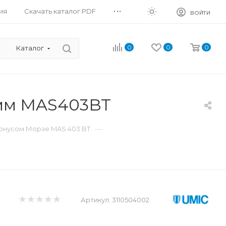
...
ия
Скачать каталог PDF
ВОЙТИ
0
0
0
Каталог
 мм MAS403BT
—
Конусом Морзе MAS 403 BT
Артикул:
3110504002