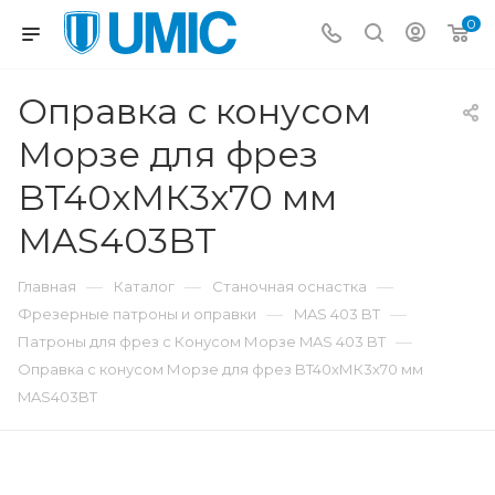
0
Оправка с конусом
Морзе для фрез
BT40xМК3х70 мм
MAS403BT
—
—
—
Главная
Каталог
Станочная оснастка
—
—
Фрезерные патроны и оправки
MAS 403 BT
—
Патроны для фрез с Конусом Морзе MAS 403 BT
Оправка с конусом Морзе для фрез BT40xМК3х70 мм
MAS403BT