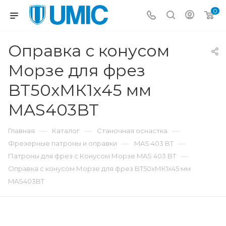
0
Оправка с конусом
Морзе для фрез
BT50xМК1х45 мм
MAS403BT
—
—
—
Главная
Каталог
Станочная оснастка
—
—
Фрезерные патроны и оправки
MAS 403 BT
—
Патроны для фрез с Конусом Морзе MAS 403 BT
Оправка с конусом Морзе для фрез BT50xМК1х45 мм
MAS403BT