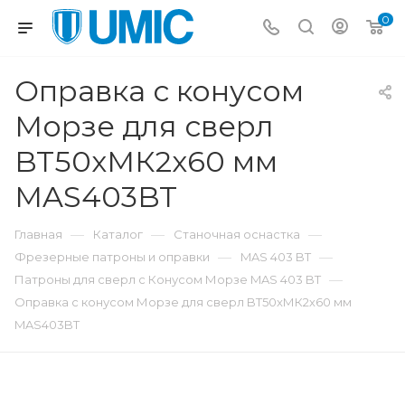
0
Оправка с конусом
Морзе для сверл
BT50xМК2х60 мм
MAS403BT
—
—
—
Главная
Каталог
Станочная оснастка
—
—
Фрезерные патроны и оправки
MAS 403 BT
—
Патроны для сверл с Конусом Морзе MAS 403 BT
Оправка с конусом Морзе для сверл BT50xМК2х60 мм
MAS403BT