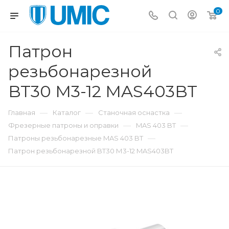
0
Патрон
резьбонарезной
BT30 М3-12 MAS403BT
—
—
—
Главная
Каталог
Станочная оснастка
—
—
Фрезерные патроны и оправки
MAS 403 BT
—
Патроны резьбонарезные MAS 403 BT
Патрон резьбонарезной BT30 М3-12 MAS403BT