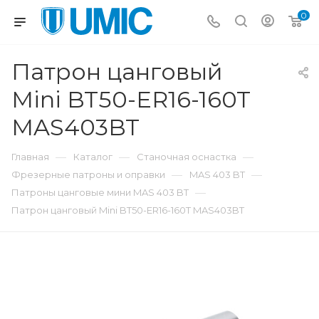
0
Патрон цанговый
Mini BT50-ER16-160T
MAS403BT
—
—
—
Главная
Каталог
Станочная оснастка
—
—
Фрезерные патроны и оправки
MAS 403 BT
—
Патроны цанговые мини MAS 403 BT
Патрон цанговый Mini BT50-ER16-160T MAS403BT