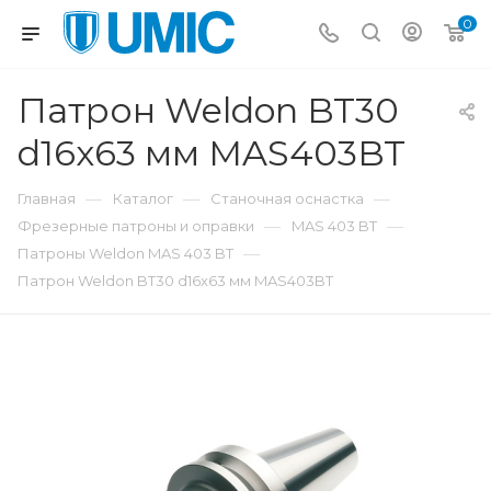
0
Патрон Weldon BT30
d16x63 мм MAS403BT
—
—
—
Главная
Каталог
Станочная оснастка
—
—
Фрезерные патроны и оправки
MAS 403 BT
—
Патроны Weldon MAS 403 BT
Патрон Weldon BT30 d16x63 мм MAS403BT