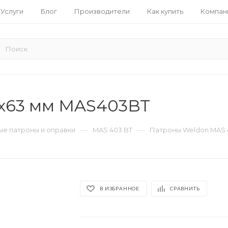
Услуги
Блог
Производители
Как купить
Компан
0x63 мм MAS403BT
—
—
е патроны и оправки
MAS 403 BT
Патроны Weldon MAS 
В ИЗБРАННОЕ
СРАВНИТЬ