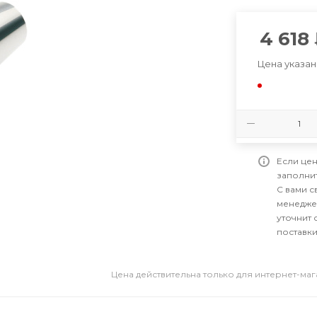
4 618
Цена указан
Если цен
заполни
С вами 
менедже
уточнит 
поставки
Цена действительна только для интернет-ма