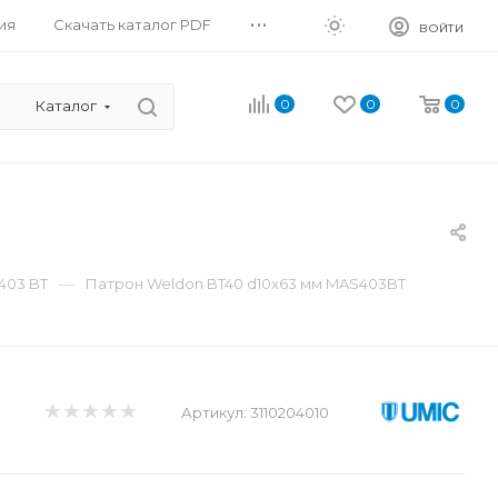
...
ия
Скачать каталог PDF
ВОЙТИ
0
0
0
Каталог
—
403 BT
Патрон Weldon BT40 d10x63 мм MAS403BT
Артикул:
3110204010