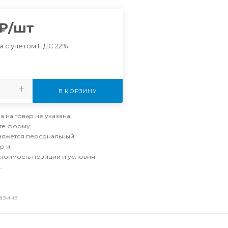
₽
/шт
а с учетом НДС 22%
В КОРЗИНУ
а на товар не указана,
те форму
свяжется персональный
р и
стоимость позиции и условия
.
газина