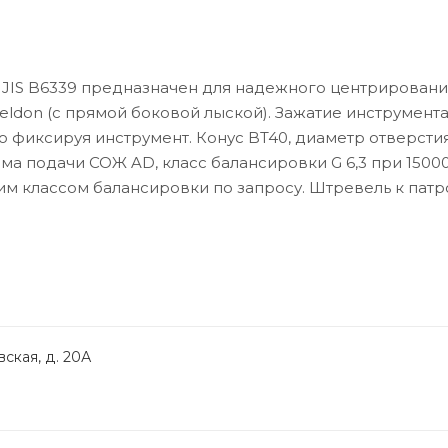
 JIS B6339 предназначен для надежного центрировани
ldon (с прямой боковой лыской). Зажатие инструмент
фиксируя инструмент. Конус BT40, диаметр отверстия
а подачи СОЖ AD, класс балансировки G 6,3 при 15000 
им классом балансировки по запросу. Штревель к патр
ская, д. 20А