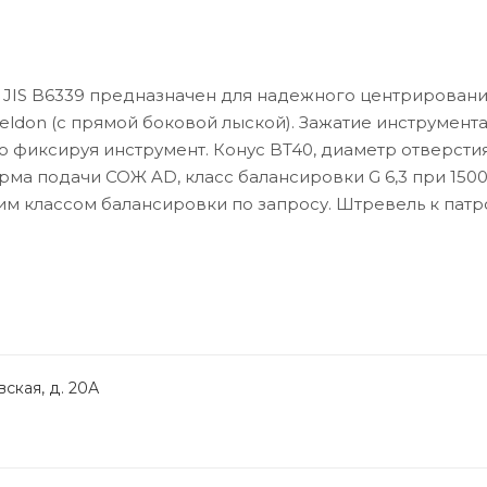
 JIS B6339 предназначен для надежного центрировани
ldon (с прямой боковой лыской). Зажатие инструмент
фиксируя инструмент. Конус BT40, диаметр отверстия
ма подачи СОЖ AD, класс балансировки G 6,3 при 15000
им классом балансировки по запросу. Штревель к патр
ская, д. 20А