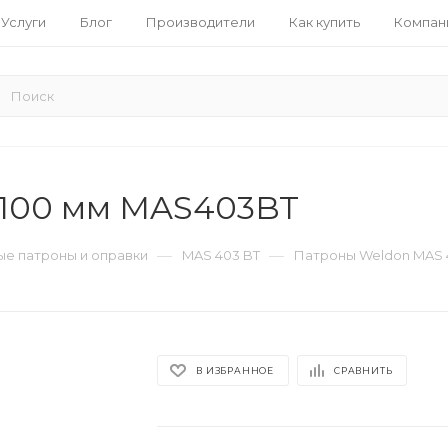
Услуги
Блог
Производители
Как купить
Компан
x100 мм MAS403BT
—
—
е патроны и оправки
MAS 403 BT
Патроны Weldon MAS 
В ИЗБРАННОЕ
СРАВНИТЬ