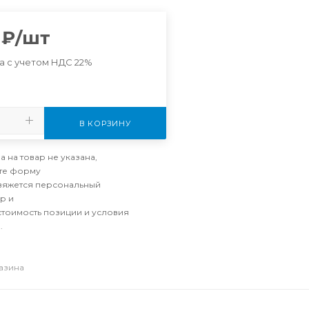
₽
/шт
а с учетом НДС 22%
В КОРЗИНУ
а на товар не указана,
те форму
свяжется персональный
р и
стоимость позиции и условия
.
газина