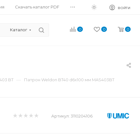
...
ия
Скачать каталог PDF
ВОЙТИ
0
0
0
Каталог
—
403 BT
Патрон Weldon BT40 d6x100 мм MAS403BT
Артикул:
3110204106