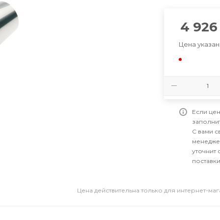
4 926
Цена указан
Если цен
заполни
С вами 
менедже
уточнит 
поставки
Цена действительна только для интернет-ма