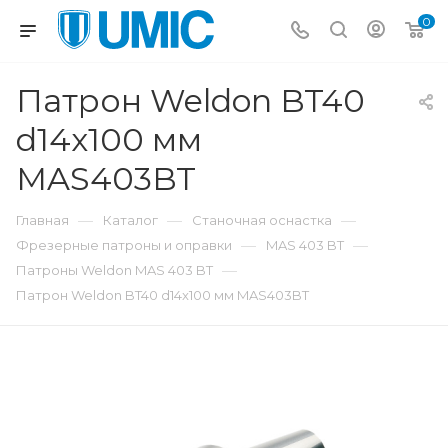
0
Патрон Weldon BT40
d14x100 мм
MAS403BT
—
—
—
Главная
Каталог
Станочная оснастка
—
—
Фрезерные патроны и оправки
MAS 403 BT
—
Патроны Weldon MAS 403 BT
Патрон Weldon BT40 d14x100 мм MAS403BT