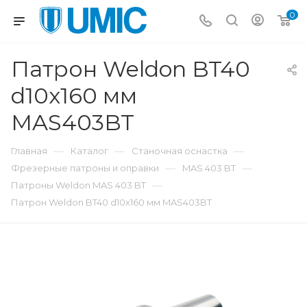
0
Патрон Weldon BT40
d10x160 мм
MAS403BT
—
—
—
Главная
Каталог
Станочная оснастка
—
—
Фрезерные патроны и оправки
MAS 403 BT
—
Патроны Weldon MAS 403 BT
Патрон Weldon BT40 d10x160 мм MAS403BT