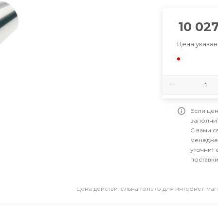
10 02
Цена указан
Если цен
заполни
С вами 
менедже
уточнит 
поставки
Цена действительна только для интернет-ма