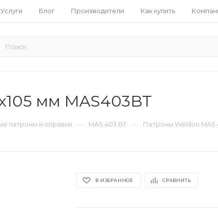
Услуги
Блог
Производители
Как купить
Компан
2x105 мм MAS403BT
—
—
е патроны и оправки
MAS 403 BT
Патроны Weldon MAS 
В ИЗБРАННОЕ
СРАВНИТЬ