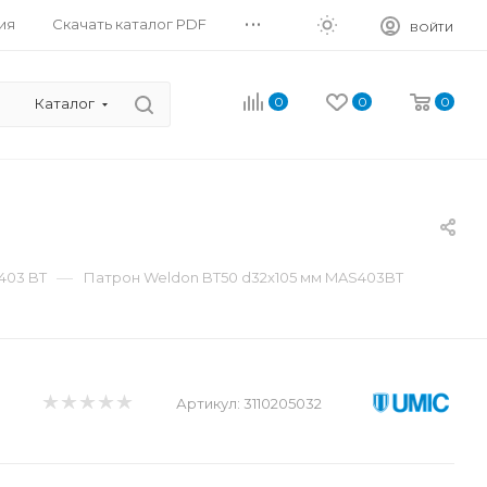
...
ия
Скачать каталог PDF
ВОЙТИ
0
0
0
Каталог
—
403 BT
Патрон Weldon BT50 d32x105 мм MAS403BT
Артикул:
3110205032