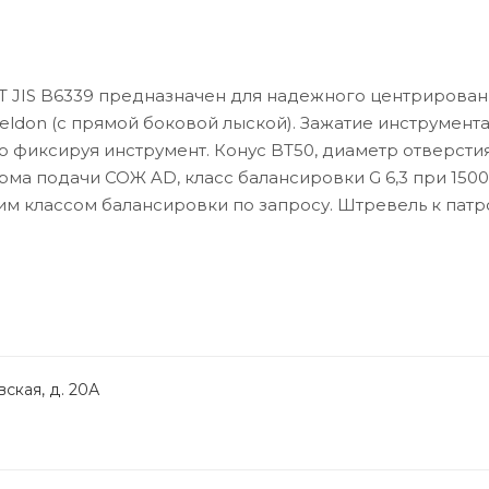
T JIS B6339 предназначен для надежного центрирован
ldon (с прямой боковой лыской). Зажатие инструмент
фиксируя инструмент. Конус BT50, диаметр отверстия
ма подачи СОЖ AD, класс балансировки G 6,3 при 15000
им классом балансировки по запросу. Штревель к патр
ская, д. 20А