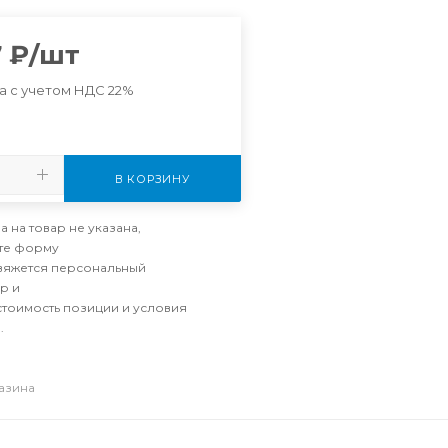
7
₽
/шт
а с учетом НДС 22%
В КОРЗИНУ
а на товар не указана,
те форму
свяжется персональный
р и
стоимость позиции и условия
.
газина