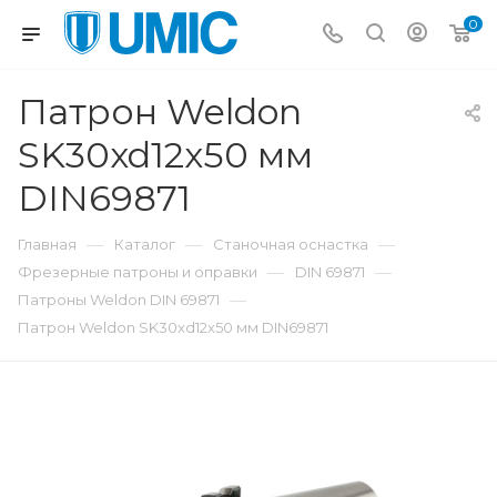
0
Патрон Weldon
SK30xd12x50 мм
DIN69871
—
—
—
Главная
Каталог
Станочная оснастка
—
—
Фрезерные патроны и оправки
DIN 69871
—
Патроны Weldon DIN 69871
Патрон Weldon SK30xd12x50 мм DIN69871