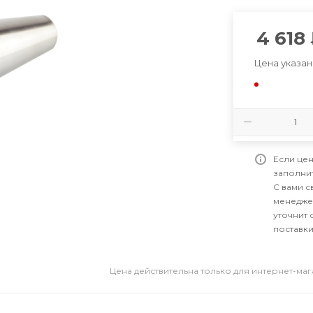
4 618
Цена указан
Если цен
заполни
С вами 
менедже
уточнит 
поставки
Цена действительна только для интернет-ма