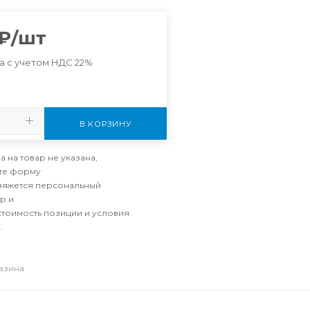
₽
/шт
а с учетом НДС 22%
В КОРЗИНУ
а на товар не указана,
те форму
свяжется персональный
р и
стоимость позиции и условия
.
газина