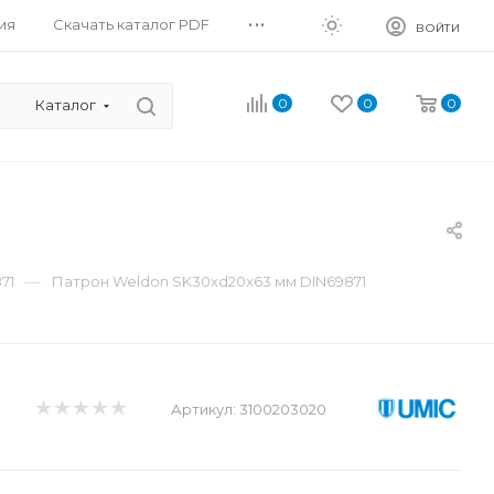
...
ия
Скачать каталог PDF
ВОЙТИ
0
0
0
Каталог
—
71
Патрон Weldon SK30xd20x63 мм DIN69871
Артикул:
3100203020