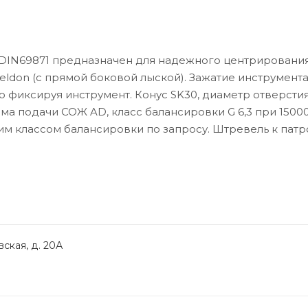
 DIN69871 предназначен для надежного центрирования
ldon (с прямой боковой лыской). Зажатие инструмент
фиксируя инструмент. Конус SK30, диаметр отверстия
а подачи СОЖ AD, класс балансировки G 6,3 при 15000 
им классом балансировки по запросу. Штревель к патр
ская, д. 20А