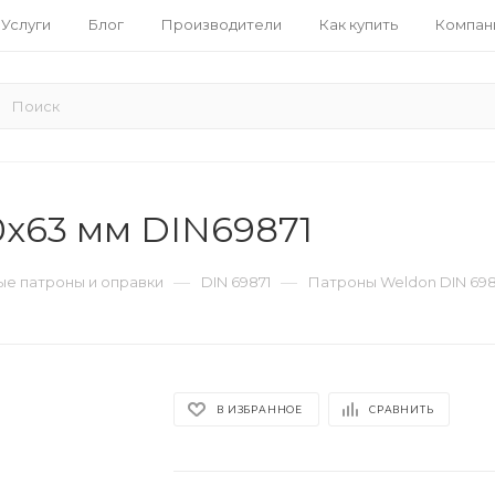
Услуги
Блог
Производители
Как купить
Компан
x63 мм DIN69871
—
—
е патроны и оправки
DIN 69871
Патроны Weldon DIN 698
В ИЗБРАННОЕ
СРАВНИТЬ