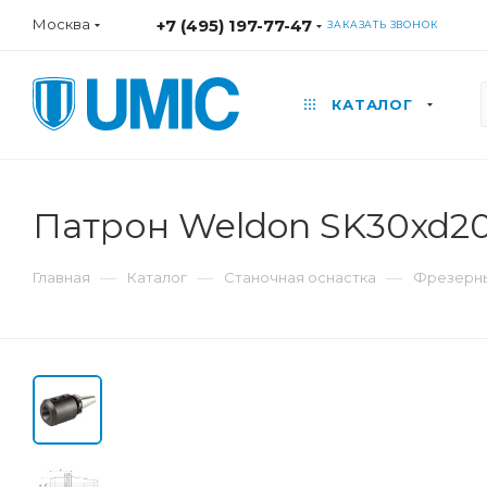
Москва
+7 (495) 197-77-47
ЗАКАЗАТЬ ЗВОНОК
КАТАЛОГ
Патрон Weldon SK30xd20
—
—
—
Главная
Каталог
Станочная оснастка
Фрезерны