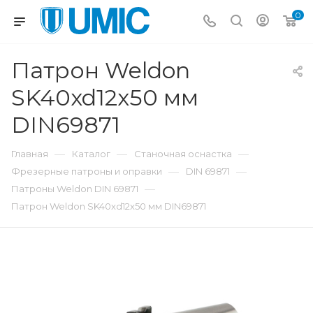
0
Патрон Weldon
SK40xd12x50 мм
DIN69871
—
—
—
Главная
Каталог
Станочная оснастка
—
—
Фрезерные патроны и оправки
DIN 69871
—
Патроны Weldon DIN 69871
Патрон Weldon SK40xd12x50 мм DIN69871