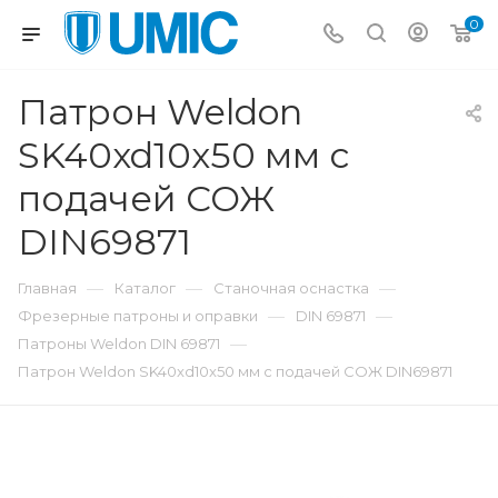
0
Патрон Weldon
SK40xd10x50 мм с
подачей СОЖ
DIN69871
—
—
—
Главная
Каталог
Станочная оснастка
—
—
Фрезерные патроны и оправки
DIN 69871
—
Патроны Weldon DIN 69871
Патрон Weldon SK40xd10x50 мм с подачей СОЖ DIN69871