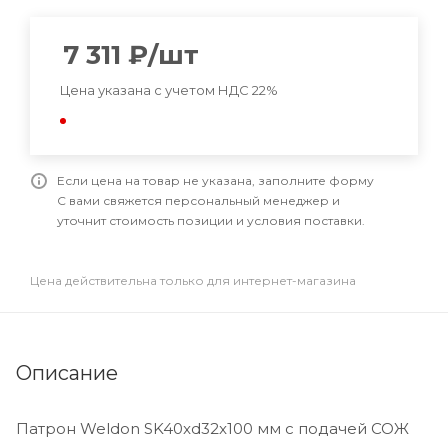
7 311
₽
/шт
Цена указана с учетом НДС 22%
Если цена на товар не указана, заполните форму
С вами свяжется персональный менеджер и
уточнит стоимость позиции и условия поставки.
Цена действительна только для интернет-магазина
Описание
Патрон Weldon SK40xd32x100 мм с подачей СОЖ