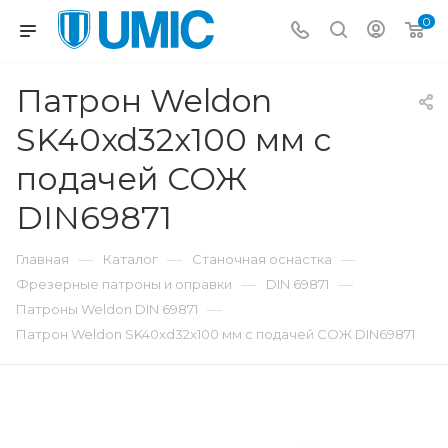
0
Патрон Weldon
SK40xd32x100 мм с
подачей СОЖ
DIN69871
—
—
—
Главная
Каталог
Станочная оснастка
—
—
Фрезерные патроны и оправки
DIN 69871
—
Патроны Weldon DIN 69871
Патрон Weldon SK40xd32x100 мм с подачей СОЖ DIN69871