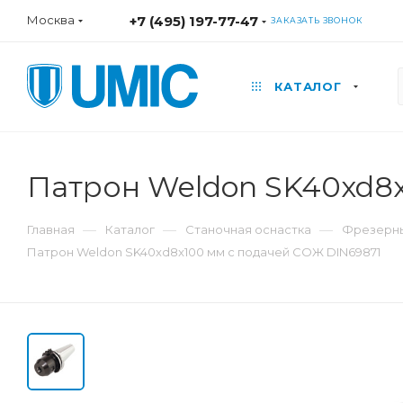
Москва
+7 (495) 197-77-47
ЗАКАЗАТЬ ЗВОНОК
КАТАЛОГ
Патрон Weldon SK40xd8x
—
—
—
Главная
Каталог
Станочная оснастка
Фрезерны
Патрон Weldon SK40xd8x100 мм с подачей СОЖ DIN69871