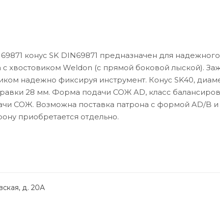
69871 конус SK DIN69871 предназначен для надежного
с хвостовиком Weldon (с прямой боковой лыской). За
иком надежно фиксируя инструмент. Конус SK40, диам
правки 28 мм. Форма подачи СОЖ AD, класс балансировк
дачи СОЖ. Возможна поставка патрона с формой AD/B и
рону приобретается отдельно.
ская, д. 20А