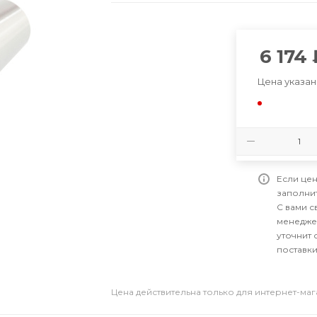
6 174
Цена указан
Если цен
заполни
С вами 
менедже
уточнит 
поставки
Цена действительна только для интернет-ма