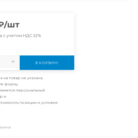
₽
/шт
а с учетом НДС 22%
В КОРЗИНУ
а на товар не указана,
те форму
свяжется персональный
р и
стоимость позиции и условия
.
газина