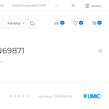
...
ия
Скачать каталог PDF
ВОЙТИ
0
0
0
Каталог
N69871
—
71
Артикул:
3100254108