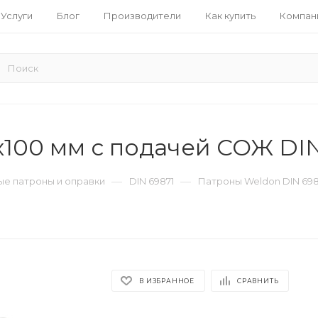
Услуги
Блог
Производители
Как купить
Компан
100 мм с подачей СОЖ DI
—
—
е патроны и оправки
DIN 69871
Патроны Weldon DIN 698
В ИЗБРАННОЕ
СРАВНИТЬ