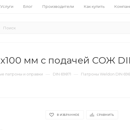
Услуги
Блог
Производители
Как купить
Компан
x100 мм с подачей СОЖ D
—
—
е патроны и оправки
DIN 69871
Патроны Weldon DIN 698
В ИЗБРАННОЕ
СРАВНИТЬ