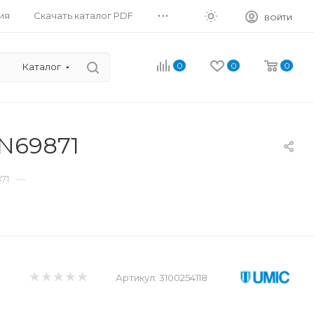
...
ия
Скачать каталог PDF
ВОЙТИ
0
0
0
Каталог
IN69871
—
71
Артикул:
3100254118