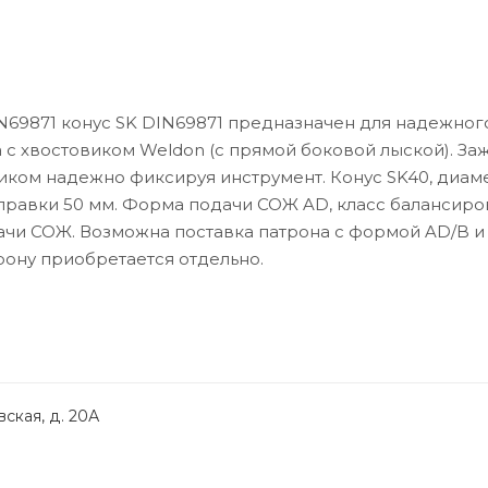
N69871 конус SK DIN69871 предназначен для надежног
с хвостовиком Weldon (с прямой боковой лыской). За
иком надежно фиксируя инструмент. Конус SK40, диам
оправки 50 мм. Форма подачи СОЖ AD, класс балансиров
дачи СОЖ. Возможна поставка патрона с формой AD/B и
рону приобретается отдельно.
ская, д. 20А