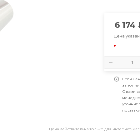
6 174
Цена указан
Если цен
заполни
С вами 
менедже
уточнит 
поставки
Цена действительна только для интернет-ма