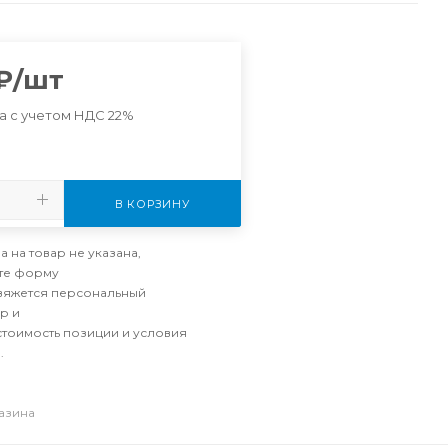
₽
/шт
а с учетом НДС 22%
В КОРЗИНУ
а на товар не указана,
те форму
свяжется персональный
р и
стоимость позиции и условия
.
газина