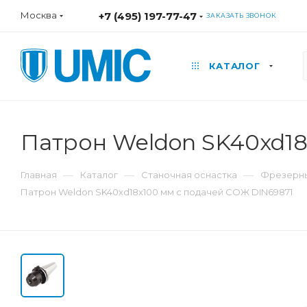
Москва
+7 (495) 197-77-47
ЗАКАЗАТЬ ЗВОНОК
КАТАЛОГ
Патрон Weldon SK40xd18
—
—
—
Главная
Каталог
Станочная оснастка
Фрезерны
Патрон Weldon SK40xd18x100 мм с подачей СОЖ DIN69871