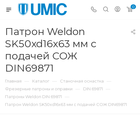
0
Патрон Weldon
SK50xd16x63 мм с
подачей СОЖ
DIN69871
—
—
—
Главная
Каталог
Станочная оснастка
—
—
Фрезерные патроны и оправки
DIN 69871
—
Патроны Weldon DIN 69871
Патрон Weldon SK50xd16x63 мм с подачей СОЖ DIN69871