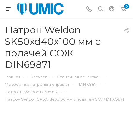
0
Патрон Weldon
SK50xd40x100 мм с
подачей СОЖ
DIN69871
—
—
—
Главная
Каталог
Станочная оснастка
—
—
Фрезерные патроны и оправки
DIN 69871
—
Патроны Weldon DIN 69871
Патрон Weldon SK50xd40x100 мм с подачей СОЖ DIN69871