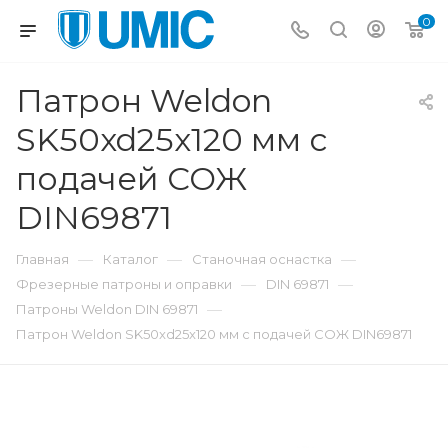
0
Патрон Weldon
SK50xd25x120 мм с
подачей СОЖ
DIN69871
—
—
—
Главная
Каталог
Станочная оснастка
—
—
Фрезерные патроны и оправки
DIN 69871
—
Патроны Weldon DIN 69871
Патрон Weldon SK50xd25x120 мм с подачей СОЖ DIN69871