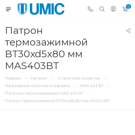
0
Патрон
термозажимной
BT30xd5x80 мм
MAS403BT
—
—
—
Главная
Каталог
Станочная оснастка
—
—
Фрезерные патроны и оправки
MAS 403 BT
—
Патроны термозажимные MAS 403 BT
Патрон термозажимной BT30xd5x80 мм MAS403BT