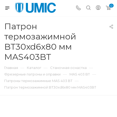
0
Патрон
термозажимной
BT30xd6x80 мм
MAS403BT
—
—
—
Главная
Каталог
Станочная оснастка
—
—
Фрезерные патроны и оправки
MAS 403 BT
—
Патроны термозажимные MAS 403 BT
Патрон термозажимной BT30xd6x80 мм MAS403BT