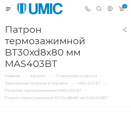
0
Патрон
термозажимной
BT30xd8x80 мм
MAS403BT
—
—
—
Главная
Каталог
Станочная оснастка
—
—
Фрезерные патроны и оправки
MAS 403 BT
—
Патроны термозажимные MAS 403 BT
Патрон термозажимной BT30xd8x80 мм MAS403BT