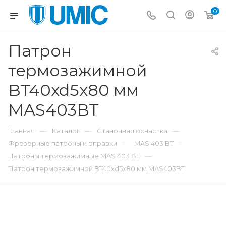
0
Патрон
термозажимной
BT40xd5x80 мм
MAS403BT
—
—
—
Главная
Каталог
Станочная оснастка
—
—
Фрезерные патроны и оправки
MAS 403 BT
—
Патроны термозажимные MAS 403 BT
Патрон термозажимной BT40xd5x80 мм MAS403BT