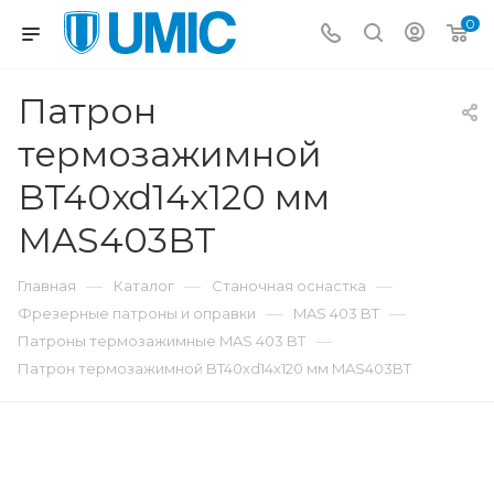
0
Патрон
термозажимной
BT40xd14x120 мм
MAS403BT
—
—
—
Главная
Каталог
Станочная оснастка
—
—
Фрезерные патроны и оправки
MAS 403 BT
—
Патроны термозажимные MAS 403 BT
Патрон термозажимной BT40xd14x120 мм MAS403BT