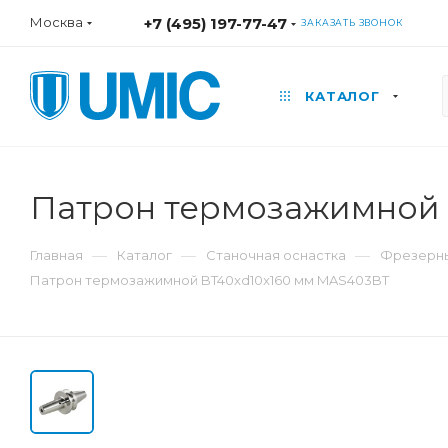
Москва
+7 (495) 197-77-47
ЗАКАЗАТЬ ЗВОНОК
КАТАЛОГ
Патрон термозажимной 
—
—
—
Главная
Каталог
Станочная оснастка
Фрезерны
Патрон термозажимной BT40xd10x160 мм MAS403BT