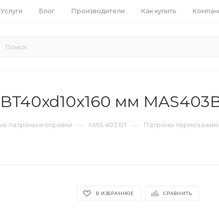
Услуги
Блог
Производители
Как купить
Компан
BT40xd10x160 мм MAS403
—
—
е патроны и оправки
MAS 403 BT
Патроны термозажим
В ИЗБРАННОЕ
СРАВНИТЬ