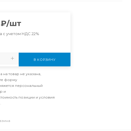
₽
/шт
а с учетом НДС 22%
В КОРЗИНУ
а на товар не указана,
те форму
свяжется персональный
р и
стоимость позиции и условия
.
газина