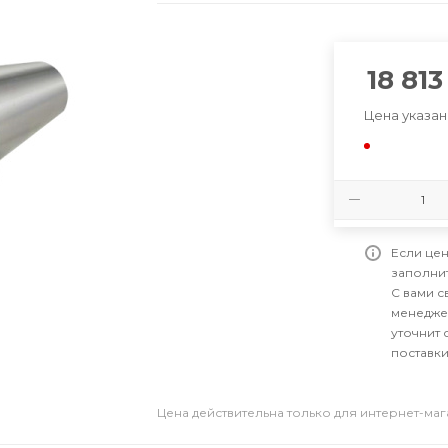
18 813
Цена указан
Если цен
заполни
С вами 
менедже
уточнит 
поставки
Цена действительна только для интернет-ма