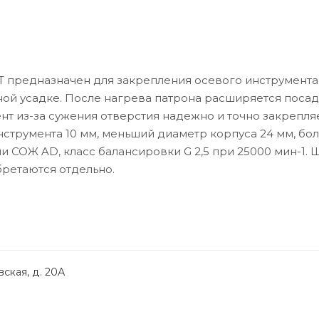
 предназначен для закрепления осевого инструмента
ной усадке. После нагрева патрона расширяется поса
ент из-за сужения отверстия надежно и точно закрепля
нструмента 10 мм, меньший диаметр корпуса 24 мм, бо
и СОЖ AD, класс балансировки G 2,5 при 25000 мин-1.
бретаются отдельно.
ская, д. 20А