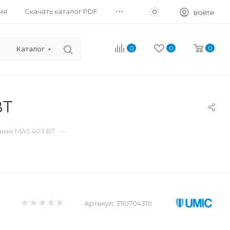
...
ия
Скачать каталог PDF
ВОЙТИ
0
0
0
Каталог
BT
—
ные MAS 403 BT
Артикул:
3110704310