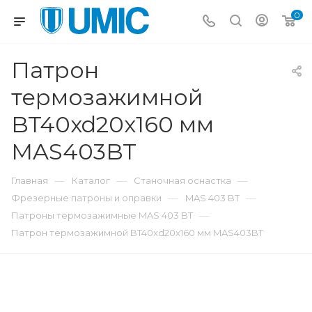
0
Патрон
термозажимной
BT40xd20x160 мм
MAS403BT
—
—
—
Главная
Каталог
Станочная оснастка
—
—
Фрезерные патроны и оправки
MAS 403 BT
—
Патроны термозажимные MAS 403 BT
Патрон термозажимной BT40xd20x160 мм MAS403BT