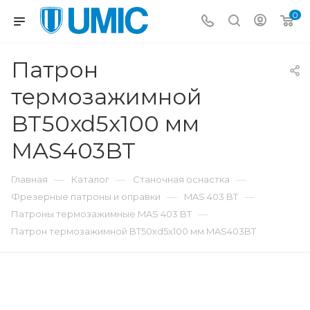
0
Патрон
термозажимной
BT50xd5x100 мм
MAS403BT
—
—
—
Главная
Каталог
Станочная оснастка
—
—
Фрезерные патроны и оправки
MAS 403 BT
—
Патроны термозажимные MAS 403 BT
Патрон термозажимной BT50xd5x100 мм MAS403BT