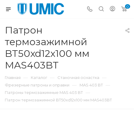
0
Патрон
термозажимной
BT50xd12x100 мм
MAS403BT
—
—
—
Главная
Каталог
Станочная оснастка
—
—
Фрезерные патроны и оправки
MAS 403 BT
—
Патроны термозажимные MAS 403 BT
Патрон термозажимной BT50xd12x100 мм MAS403BT