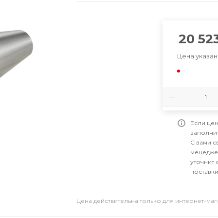
20 52
Цена указан
Если цен
заполни
С вами 
менедже
уточнит 
поставки
Цена действительна только для интернет-ма