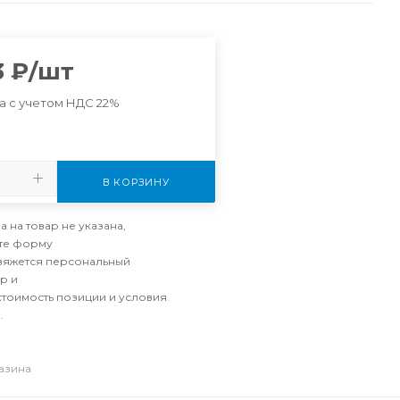
3
₽
/шт
а с учетом НДС 22%
В КОРЗИНУ
а на товар не указана,
те форму
свяжется персональный
р и
стоимость позиции и условия
.
газина