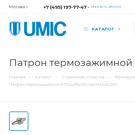
Москва
+7 (495) 197-77-47
ЗАКАЗАТЬ ЗВОНОК
КАТАЛОГ
Патрон термозажимной 
—
—
—
Главная
Каталог
Станочная оснастка
Фрезерны
Патрон термозажимной BT50xd16x100 мм MAS403BT