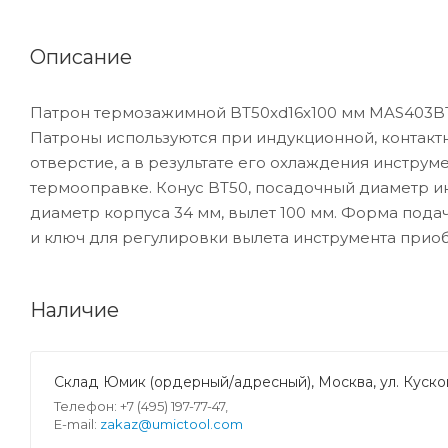
Описание
Патрон термозажимной BT50xd16x100 мм MAS403BT
Патроны используются при индукционной, контакт
отверстие, а в результате его охлаждения инструм
термооправке. Конус BT50, посадочный диаметр ин
диаметр корпуса 34 мм, вылет 100 мм. Форма подач
и ключ для регулировки вылета инструмента прио
Наличие
Склад Юмик (ордерный/адресный), Москва, ул. Кусков
Телефон: +7 (495) 197-77-47,
E-mail:
zakaz@umictool.com