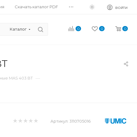
...
ия
Скачать каталог PDF
ВОЙТИ
0
0
0
Каталог
BT
—
ные MAS 403 BT
Артикул:
3110705016