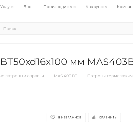
Услуги
Блог
Производители
Как купить
Компан
BT50xd16x100 мм MAS403
—
—
е патроны и оправки
MAS 403 BT
Патроны термозажим
В ИЗБРАННОЕ
СРАВНИТЬ