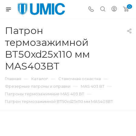
0
Патрон
термозажимной
BT50xd25x110 мм
MAS403BT
—
—
—
Главная
Каталог
Станочная оснастка
—
—
Фрезерные патроны и оправки
MAS 403 BT
—
Патроны термозажимные MAS 403 BT
Патрон термозажимной BT50xd25x110 мм MAS403BT