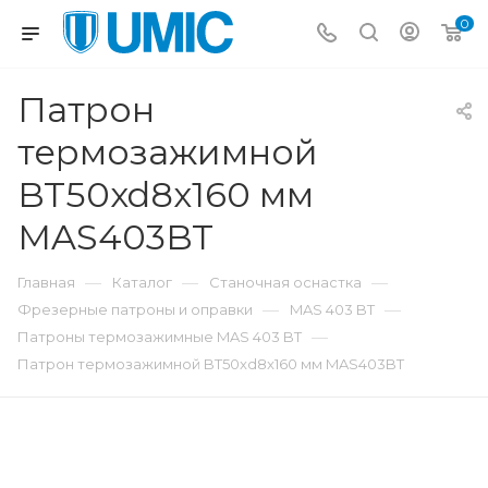
0
Патрон
термозажимной
BT50xd8x160 мм
MAS403BT
—
—
—
Главная
Каталог
Станочная оснастка
—
—
Фрезерные патроны и оправки
MAS 403 BT
—
Патроны термозажимные MAS 403 BT
Патрон термозажимной BT50xd8x160 мм MAS403BT