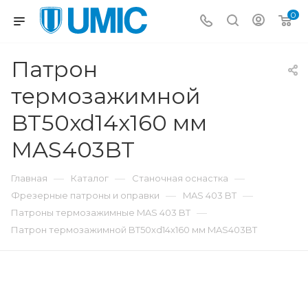
0
Патрон
термозажимной
BT50xd14x160 мм
MAS403BT
—
—
—
Главная
Каталог
Станочная оснастка
—
—
Фрезерные патроны и оправки
MAS 403 BT
—
Патроны термозажимные MAS 403 BT
Патрон термозажимной BT50xd14x160 мм MAS403BT