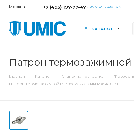
Москва
+7 (495) 197-77-47
ЗАКАЗАТЬ ЗВОНОК
КАТАЛОГ
Патрон термозажимной
—
—
—
Главная
Каталог
Станочная оснастка
Фрезерны
Патрон термозажимной BT50xd20x200 мм MAS403BT