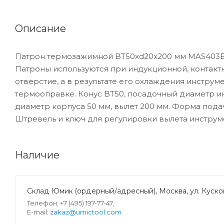
Описание
Патрон термозажимной BT50xd20x200 мм MAS403BT
Патроны используются при индукционной, контакт
отверстие, а в результате его охлаждения инструм
термооправке. Конус BT50, посадочный диаметр и
диаметр корпуса 50 мм, вылет 200 мм. Форма подач
Штревель и ключ для регулировки вылета инструм
Наличие
Склад Юмик (ордерный/адресный), Москва, ул. Кусков
Телефон: +7 (495) 197-77-47,
E-mail:
zakaz@umictool.com