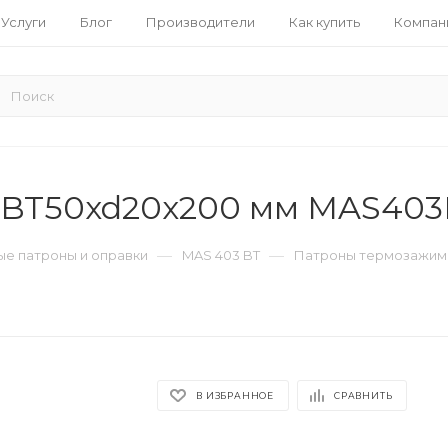
Услуги
Блог
Производители
Как купить
Компан
 BT50xd20x200 мм MAS403
—
—
е патроны и оправки
MAS 403 BT
Патроны термозажим
В ИЗБРАННОЕ
СРАВНИТЬ