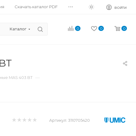
...
ия
Скачать каталог PDF
ВОЙТИ
0
0
0
Каталог
BT
—
ные MAS 403 BT
Артикул:
3110705420