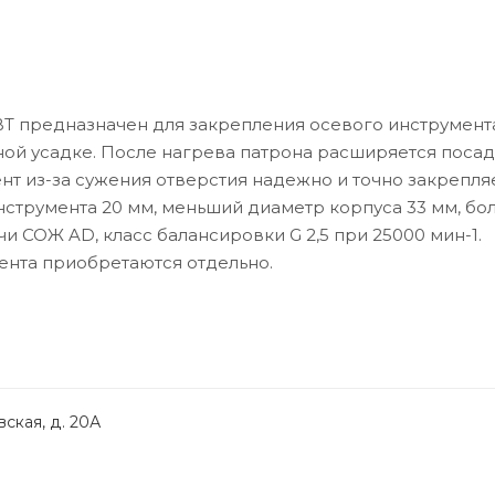
 предназначен для закрепления осевого инструмента
ной усадке. После нагрева патрона расширяется поса
ент из-за сужения отверстия надежно и точно закрепля
нструмента 20 мм, меньший диаметр корпуса 33 мм, бо
и СОЖ AD, класс балансировки G 2,5 при 25000 мин-1.
ента приобретаются отдельно.
ская, д. 20А