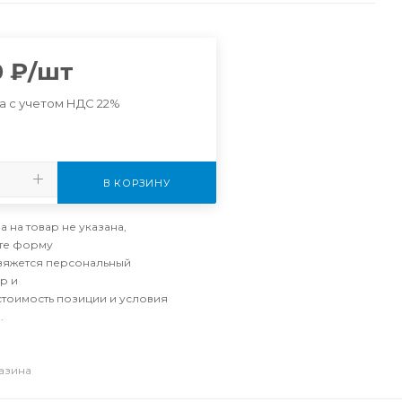
0
₽
/шт
а с учетом НДС 22%
В КОРЗИНУ
а на товар не указана,
те форму
свяжется персональный
р и
стоимость позиции и условия
.
газина