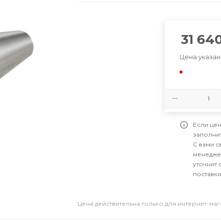
31 64
Цена указан
Если цен
заполни
С вами 
менедже
уточнит 
поставки
Цена действительна только для интернет-ма