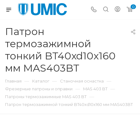
0
Патрон
термозажимной
тонкий BT40xd10x160
мм MAS403BT
—
—
—
Главная
Каталог
Станочная оснастка
—
—
Фрезерные патроны и оправки
MAS 403 BT
—
Патроны термозажимные MAS 403 BT
Патрон термозажимной тонкий BT40xd10x160 мм MAS403BT