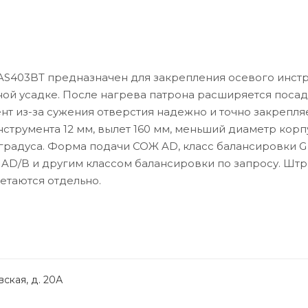
AS403BT предназначен для закрепления осевого инстр
ной усадке. После нагрева патрона расширяется поса
ент из-за сужения отверстия надежно и точно закрепля
струмента 12 мм, вылет 160 мм, меньший диаметр корп
 градуса. Форма подачи СОЖ AD, класс балансировки G 
 AD/B и другим классом балансировки по запросу. Штр
етаются отдельно.
ская, д. 20А