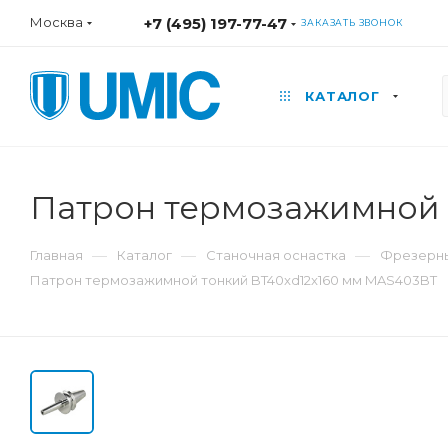
Москва
+7 (495) 197-77-47
ЗАКАЗАТЬ ЗВОНОК
КАТАЛОГ
Патрон термозажимной 
—
—
—
Главная
Каталог
Станочная оснастка
Фрезерны
Патрон термозажимной тонкий BT40xd12x160 мм MAS403BT