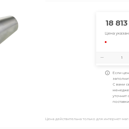
18 813
Цена указан
Если цен
заполни
С вами 
менедже
уточнит 
поставки
Цена действительна только для интернет-ма