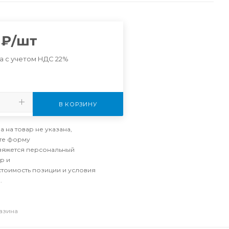
₽
/шт
а с учетом НДС 22%
В КОРЗИНУ
а на товар не указана,
те форму
свяжется персональный
р и
стоимость позиции и условия
.
газина