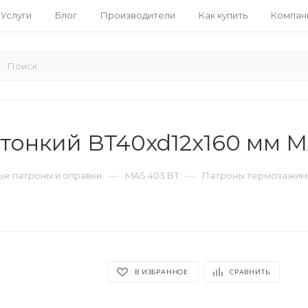
Услуги
Блог
Производители
Как купить
Компан
тонкий BT40xd12x160 мм 
—
—
е патроны и оправки
MAS 403 BT
Патроны термозажим
В ИЗБРАННОЕ
СРАВНИТЬ