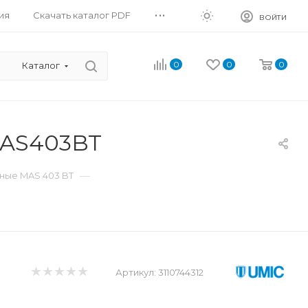
...
ия
Скачать каталог PDF
ВОЙТИ
0
0
0
Каталог
MAS403BT
—
ные MAS 403 BT
Артикул:
3110744312